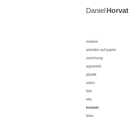
Daniel
Horvat
malerei
arbeiten auf papier
zeichnung
aquarelle
plastik
video
foto
vita
kontakt
links